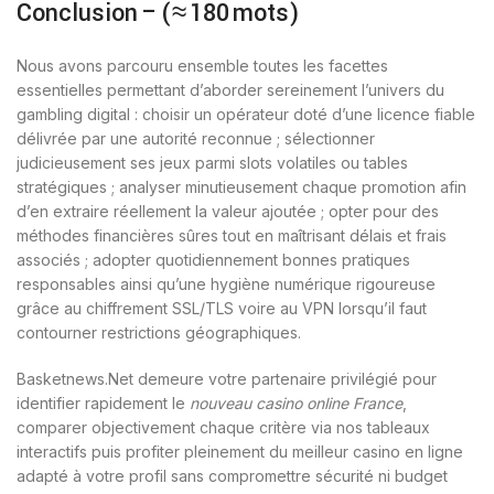
Conclusion – (≈ 180 mots)
Nous avons parcouru ensemble toutes les facettes
essentielles permettant d’aborder sereinement l’univers du
gambling digital : choisir un opérateur doté d’une licence fiable
délivrée par une autorité reconnue ; sélectionner
judicieusement ses jeux parmi slots volatiles ou tables
stratégiques ; analyser minutieusement chaque promotion afin
d’en extraire réellement la valeur ajoutée ; opter pour des
méthodes financières sûres tout en maîtrisant délais et frais
associés ; adopter quotidiennement bonnes pratiques
responsables ainsi qu’une hygiène numérique rigoureuse
grâce au chiffrement SSL/TLS voire au VPN lorsqu’il faut
contourner restrictions géographiques.
Basketnews.Net demeure votre partenaire privilégié pour
identifier rapidement le
nouveau casino online France
,
comparer objectivement chaque critère via nos tableaux
interactifs puis profiter pleinement du meilleur casino en ligne
adapté à votre profil sans compromettre sécurité ni budget