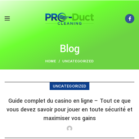
Blog
HOME
UNCATEGORIZED
UNCATEGORIZED
Guide complet du casino en ligne – Tout ce que
vous devez savoir pour jouer en toute sécurité et
maximiser vos gains