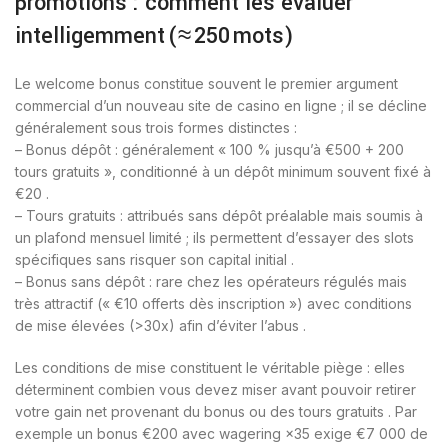
promotions : comment les évaluer
intelligemment (≈ 250 mots)
Le welcome bonus constitue souvent le premier argument
commercial d’un nouveau site de casino en ligne ; il se décline
généralement sous trois formes distinctes :
– Bonus dépôt : généralement « 100 % jusqu’à €500 + 200
tours gratuits », conditionné à un dépôt minimum souvent fixé à
€20 .
– Tours gratuits : attribués sans dépôt préalable mais soumis à
un plafond mensuel limité ; ils permettent d’essayer des slots
spécifiques sans risquer son capital initial .
– Bonus sans dépôt : rare chez les opérateurs régulés mais
très attractif (« €10 offerts dès inscription ») avec conditions
de mise élevées (>30x) afin d’éviter l’abus .
Les conditions de mise constituent le véritable piège : elles
déterminent combien vous devez miser avant pouvoir retirer
votre gain net provenant du bonus ou des tours gratuits . Par
exemple un bonus €200 avec wagering ×35 exige €7 000 de