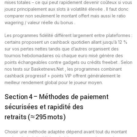
mises totales – ce qui peut rapidement devenir coûteux si vous
jouez principalement aux slots à volatilité élevée . Il faut donc
comparer non seulement le montant offert mais aussi le ratio
wagering / valeur réelle du bonus .
Les programmes fidélité diffèrent largement entre plateformes :
certains proposent un cashback quotidien allant jusqu’à 12 %
sur vos pertes nettes tandis que d’autres organisent des
tournois hebdomadaires où chaque euro misé génère des
points échangeables contre gadgets ou crédits freebet . Selon
nos tests sur Basketnews.Net , les programmes combinant
cashback progressif + points VIP offrent généralement le
meilleur rendement global pour le joueur moyen.
Section 4 – Méthodes de paiement
sécurisées et rapidité des
retraits (≈ 295 mots)
Choisir une méthode adaptée dépend avant tout du montant