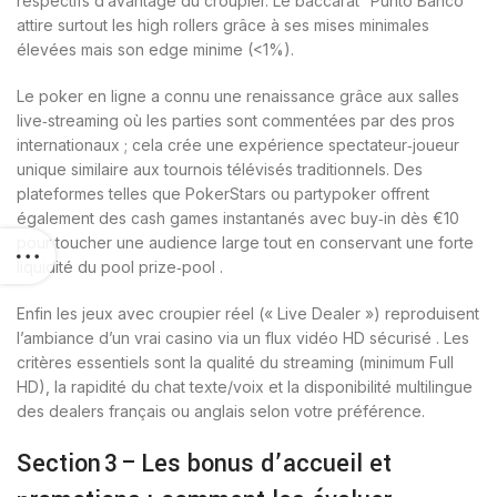
respectifs d’avantage du croupier. Le baccarat “Punto Banco”
attire surtout les high rollers grâce à ses mises minimales
élevées mais son edge minime (<1%).
Le poker en ligne a connu une renaissance grâce aux salles
live‑streaming où les parties sont commentées par des pros
internationaux ; cela crée une expérience spectateur‑joueur
unique similaire aux tournois télévisés traditionnels. Des
plateformes telles que PokerStars ou partypoker offrent
également des cash games instantanés avec buy‑in dès €10
pour toucher une audience large tout en conservant une forte
liquidité du pool prize‑pool .
Enfin les jeux avec croupier réel (« Live Dealer ») reproduisent
l’ambiance d’un vrai casino via un flux vidéo HD sécurisé . Les
critères essentiels sont la qualité du streaming (minimum Full
HD), la rapidité du chat texte/voix et la disponibilité multilingue
des dealers français ou anglais selon votre préférence.
Section 3 – Les bonus d’accueil et