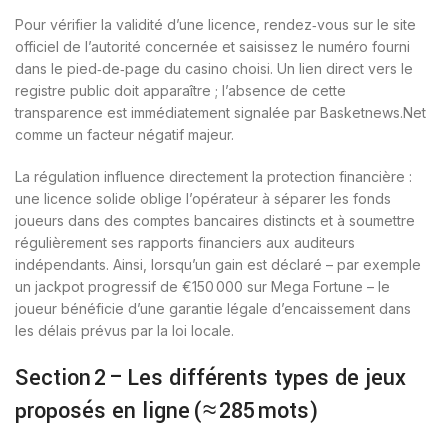
Pour vérifier la validité d’une licence, rendez‑vous sur le site
officiel de l’autorité concernée et saisissez le numéro fourni
dans le pied‑de‑page du casino choisi. Un lien direct vers le
registre public doit apparaître ; l’absence de cette
transparence est immédiatement signalée par Basketnews.Net
comme un facteur négatif majeur.
La régulation influence directement la protection financière :
une licence solide oblige l’opérateur à séparer les fonds
joueurs dans des comptes bancaires distincts et à soumettre
régulièrement ses rapports financiers aux auditeurs
indépendants. Ainsi, lorsqu’un gain est déclaré – par exemple
un jackpot progressif de €150 000 sur Mega Fortune – le
joueur bénéficie d’une garantie légale d’encaissement dans
les délais prévus par la loi locale.
Section 2 – Les différents types de jeux
proposés en ligne (≈ 285 mots)