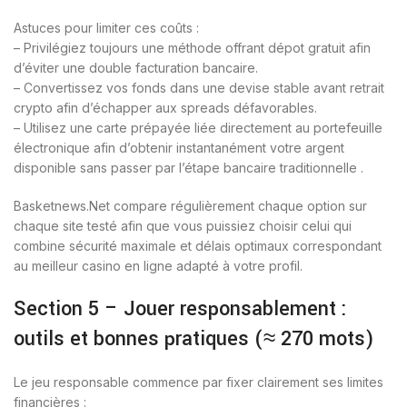
Astuces pour limiter ces coûts :
– Privilégiez toujours une méthode offrant dépot gratuit afin
d’éviter une double facturation bancaire.
– Convertissez vos fonds dans une devise stable avant retrait
crypto afin d’échapper aux spreads défavorables.
– Utilisez une carte prépayée liée directement au portefeuille
électronique afin d’obtenir instantanément votre argent
disponible sans passer par l’étape bancaire traditionnelle .
Basketnews.Net compare régulièrement chaque option sur
chaque site testé afin que vous puissiez choisir celui qui
combine sécurité maximale et délais optimaux correspondant
au meilleur casino en ligne adapté à votre profil.
Section 5 – Jouer responsablement :
outils et bonnes pratiques (≈ 270 mots)
Le jeu responsable commence par fixer clairement ses limites
financières :