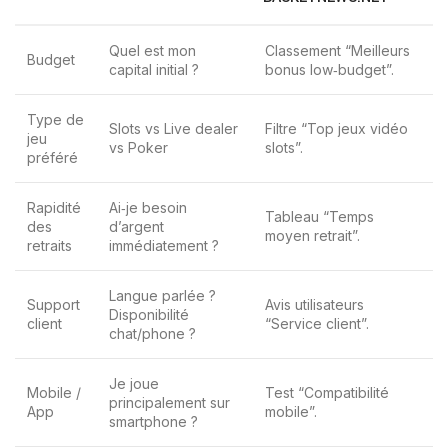
Quel est mon
Classement “Meilleurs
Budget
capital initial ?
bonus low‑budget”.
Type de
Slots vs Live dealer
Filtre “Top jeux vidéo
jeu
vs Poker
slots”.
préféré
Rapidité
Ai‑je besoin
Tableau “Temps
des
d’argent
moyen retrait”.
retraits
immédiatement ?
Langue parlée ?
Support
Avis utilisateurs
Disponibilité
client
“Service client”.
chat/phone ?
Je joue
Mobile /
Test “Compatibilité
principalement sur
App
mobile”.
smartphone ?