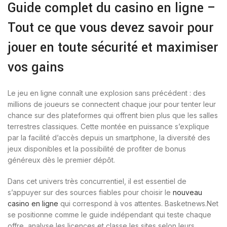
Guide complet du casino en ligne –
Tout ce que vous devez savoir pour
jouer en toute sécurité et maximiser
vos gains
Le jeu en ligne connaît une explosion sans précédent : des
millions de joueurs se connectent chaque jour pour tenter leur
chance sur des plateformes qui offrent bien plus que les salles
terrestres classiques. Cette montée en puissance s’explique
par la facilité d’accès depuis un smartphone, la diversité des
jeux disponibles et la possibilité de profiter de bonus
généreux dès le premier dépôt.
Dans cet univers très concurrentiel, il est essentiel de
s’appuyer sur des sources fiables pour choisir le
nouveau
casino en ligne
qui correspond à vos attentes. Basketnews.Net
se positionne comme le guide indépendant qui teste chaque
offre, analyse les licences et classe les sites selon leurs