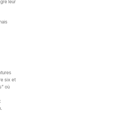
gré leur
mais
ntures
e six et
s” où
x
n.