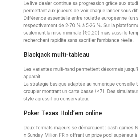
Le live dealer continue sa progression grâce aux studi
permettant aux joueurs de voir chaque lancer sous dif
Différence essentielle entre roulette européenne (un 
respectivement de 2·70 % à 5·26 %. Sur la plateforme
seulement la mise minimale (€0,20) mais aussi le tem
recherchent rapidité sans sacrifier l’ambiance réelle.
Blackjack multi‑tableau
Les variantes multi‑hand permettent désormais jusqu’à
apparaît.
La stratégie basique adaptée au numérique conseille to
croupier montrant un carte basse (<7). Des simulateu
style agressif ou conservateur.
Poker Texas Hold’em online
Deux formats majeurs se démarquent : cash games N
« Sunday Million FR » offrant un prize pool supérieur 