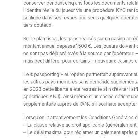
conserver pendant cinq ans tous les documents relatifs
l’identité réelle du joueur via une procédure KYC renfo
souligne dans ses revues que seuls quelques opérateu
tiers douteux.
Sur le plan fiscal, les gains réalisés sur un casino ag
montant annuel dépasse 1 500 €. Les joueurs doivent dé
ne sont pas déjà prélevés à la source par l’opérateur 
mais peut différer pour certains « nouveaux casinos 
Le « passporting » européen permettait auparavant a
les autres pays membres sans demande supplémentaire 
en 2023 cette liberté a été restreinte afin d’éviter l
spécifiques ANJ). Ainsi même si un casino détient une 
supplémentaire auprès de l’ANJ s’il souhaite accepter 
Lorsqu’on lit attentivement les Conditions Générales d’
– La clause relative au droit applicable (généralement d
– Le délai maximal pour réclamer un paiement après ga