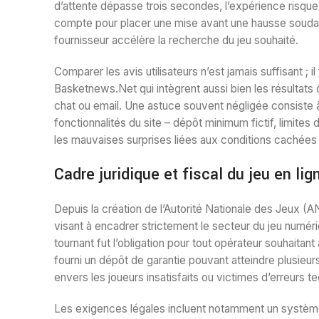
d’attente dépasse trois secondes, l’expérience risque
compte pour placer une mise avant une hausse soudaine
fournisseur accélère la recherche du jeu souhaité.
Comparer les avis utilisateurs n’est jamais suffisant ;
Basketnews.Net qui intègrent aussi bien les résultats 
chat ou email. Une astuce souvent négligée consiste à
fonctionnalités du site – dépôt minimum fictif, limites
les mauvaises surprises liées aux conditions cachées
Cadre juridique et fiscal du jeu en li
Depuis la création de l’Autorité Nationale des Jeux (A
visant à encadrer strictement le secteur du jeu numé
tournant fut l’obligation pour tout opérateur souhaita
fourni un dépôt de garantie pouvant atteindre plusieur
envers les joueurs insatisfaits ou victimes d’erreurs t
Les exigences légales incluent notamment un système 