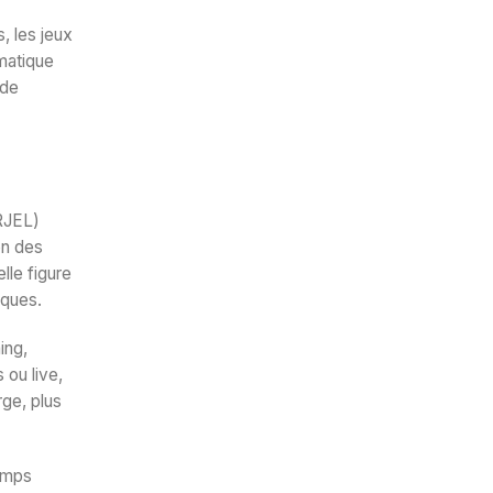
, les jeux
matique
 de
ARJEL)
on des
lle figure
iques.
ing,
 ou live,
rge, plus
temps