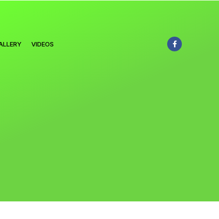
ALLERY
VIDEOS