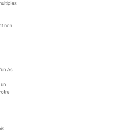
ultiples
nt non
’un As
 un
votre
is