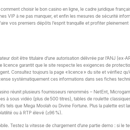
omment choisir le bon casino en ligne, le cadre juridique français
es VIP à ne pas manquer, et enfin les mesures de sécurité infor
aire vos premiers dépôts l’esprit tranquille et profiter pleinement
rateur doit être titulaire d’une autorisation délivrée par l’ANJ (ex‑
e licence garantit que le site respecte les exigences de protecti
gent. Consultez toujours la page « licence » du site et vérifiez qu’e
cense systématiquement ces informations dans ses fiches techn
asino réunit plusieurs fournisseurs renommés – NetEnt, Microgam
es à sous vidéo (plus de 500 titres), tables de roulette classiques
fs tels que Mega Moolah ou Divine Fortune. Plus la palette est la
latilité ou à RTP élevé (≥96 %).
mobile. Testez la vitesse de chargement d’une partie demo : si le 