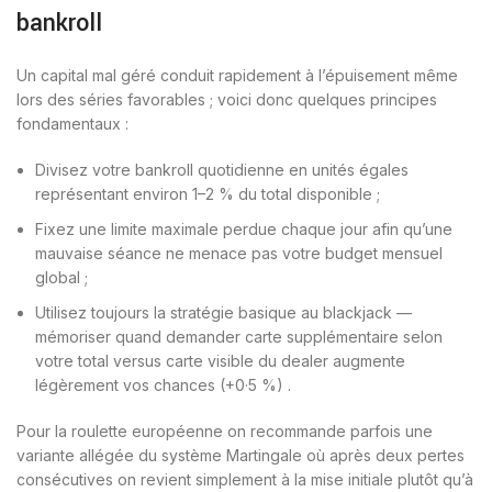
bankroll
Un capital mal géré conduit rapidement à l’épuisement même
lors des séries favorables ; voici donc quelques principes
fondamentaux :
Divisez votre bankroll quotidienne en unités égales
représentant environ 1–2 % du total disponible ;
Fixez une limite maximale perdue chaque jour afin qu’une
mauvaise séance ne menace pas votre budget mensuel
global ;
Utilisez toujours la stratégie basique au blackjack —
mémoriser quand demander carte supplémentaire selon
votre total versus carte visible du dealer augmente
légèrement vos chances (+0·5 %) .
Pour la roulette européenne on recommande parfois une
variante allégée du système Martingale où après deux pertes
consécutives on revient simplement à la mise initiale plutôt qu’à