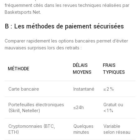
fréquemment cités dans les revues techniques réalisées par
Basketsports Net.
B : Les méthodes de paiement sécurisées
Comparer rapidement les options bancaires permet d’éviter
mauvaises surprises lors des retraits :
DÉLAIS
FRAIS
MÉTHODE
MOYENS
TYPIQUES
Carte bancaire
Instantané
≤ 2 %
Portefeuilles électroniques
Gratuit ou
≤24h
(Skrill, Neteller)
< 1 %
Cryptomonnaies (BTC,
Quelques
Variable
ETH)
minutes
selon réseau