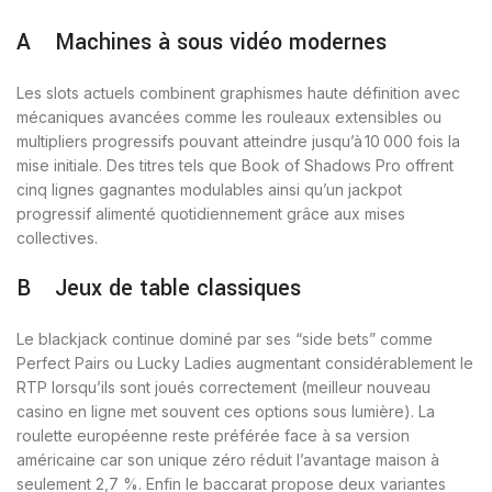
A Machines à sous vidéo modernes
Les slots actuels combinent graphismes haute définition avec
mécaniques avancées comme les rouleaux extensibles ou
multipliers progressifs pouvant atteindre jusqu’à 10 000 fois la
mise initiale. Des titres tels que Book of Shadows Pro offrent
cinq lignes gagnantes modulables ainsi qu’un jackpot
progressif alimenté quotidiennement grâce aux mises
collectives.
B Jeux de table classiques
Le blackjack continue dominé par ses “side bets” comme
Perfect Pairs ou Lucky Ladies augmentant considérablement le
RTP lorsqu’ils sont joués correctement (meilleur nouveau
casino en ligne met souvent ces options sous lumière). La
roulette européenne reste préférée face à sa version
américaine car son unique zéro réduit l’avantage maison à
seulement 2,7 %. Enfin le baccarat propose deux variantes