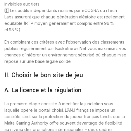
invisibles aux tiers ;
3️⃣ Les audits indépendants réalisés par eCOGRA ou iTech
Labs assurent que chaque génération aléatoire est réellement
équitable (RTP moyen généralement compris entre 96 %
et 98 %).
En combinant ces critères avec l’observation des classements
publiés régulièrement par Basketnews.Net vous maximisez vos
chances d’intégrer un environnement sécurisé où chaque mise
repose sur une base légale solide.
II. Choisir le bon site de jeu
A. La licence et la régulation
La première étape consiste à identifier la juridiction sous
laquelle opère le portail choisi. L’ANJ française impose un
contrôle strict sur la protection du joueur français tandis que la
Malta Gaming Authority offre souvent davantage de flexibilité
au niveau des promotions internationales – deux cadres