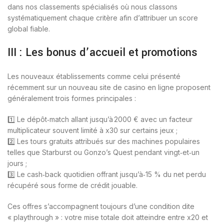
dans nos classements spécialisés où nous classons
systématiquement chaque critère afin d’attribuer un score
global fiable.
III : Les bonus d’accueil et promotions
Les nouveaux établissements comme celui présenté
récemment sur un nouveau site de casino en ligne proposent
généralement trois formes principales :
1️⃣ Le dépôt‑match allant jusqu’à 2000 € avec un facteur
multiplicateur souvent limité à x30 sur certains jeux ;
2️⃣ Les tours gratuits attribués sur des machines populaires
telles que Starburst ou Gonzo’s Quest pendant vingt‑et‑un
jours ;
3️⃣ Le cash‑back quotidien offrant jusqu’à‑15 % du net perdu
récupéré sous forme de crédit jouable.
Ces offres s’accompagnent toujours d’une condition dite
« playthrough » : votre mise totale doit atteindre entre x20 et