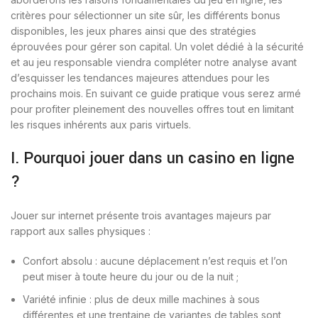
critères pour sélectionner un site sûr, les différents bonus
disponibles, les jeux phares ainsi que des stratégies
éprouvées pour gérer son capital. Un volet dédié à la sécurité
et au jeu responsable viendra compléter notre analyse avant
d’esquisser les tendances majeures attendues pour les
prochains mois. En suivant ce guide pratique vous serez armé
pour profiter pleinement des nouvelles offres tout en limitant
les risques inhérents aux paris virtuels.
I. Pourquoi jouer dans un casino en ligne
?
Jouer sur internet présente trois avantages majeurs par
rapport aux salles physiques :
Confort absolu : aucune déplacement n’est requis et l’on
peut miser à toute heure du jour ou de la nuit ;
Variété infinie : plus de deux mille machines à sous
différentes et une trentaine de variantes de tables sont