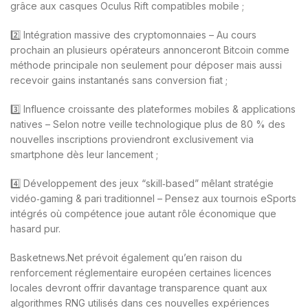
grâce aux casques Oculus Rift compatibles mobile ;
2️⃣ Intégration massive des cryptomonnaies – Au cours
prochain an plusieurs opérateurs annonceront Bitcoin comme
méthode principale non seulement pour déposer mais aussi
recevoir gains instantanés sans conversion fiat ;
3️⃣ Influence croissante des plateformes mobiles & applications
natives – Selon notre veille technologique plus de 80 % des
nouvelles inscriptions proviendront exclusivement via
smartphone dès leur lancement ;
4️⃣ Développement des jeux “skill‑based” mêlant stratégie
vidéo‑gaming & pari traditionnel – Pensez aux tournois eSports
intégrés où compétence joue autant rôle économique que
hasard pur.
Basketnews.Net prévoit également qu’en raison du
renforcement réglementaire européen certaines licences
locales devront offrir davantage transparence quant aux
algorithmes RNG utilisés dans ces nouvelles expériences