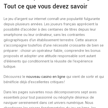
Tout ce que vous devez savoir
Le jeu d’argent sur internet connaît une popularité fulgurante
depuis plusieurs années. Les joueurs français apprécient la
possibilité d’accéder à des centaines de titres depuis leur
smartphone ou leur ordinateur, sans les contraintes
géographiques d’un établissement terrestre. Cette aisance
s’accompagne toutefois d’une nécessité croissante de bien se
préparer : choisir un opérateur fiable, comprendre les bonus
proposés et adopter une attitude responsable sont autant
d’éléments qui conditionnent la réussite de l’expérience
ludique.
Découvrez le
nouveau casino en ligne
qui vient de sortir et qui
bénéficie déjà d’excellentes critiques !
Dans les pages suivantes nous décomposerons sept axes
essentiels pour tout passionné ou néophyte désireux de
naviguer sereinement dans cet univers numérique. Nous
aborderons les raisons fondamentales du jeu en ligne, les