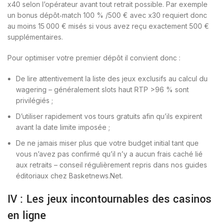
x40 selon l’opérateur avant tout retrait possible. Par exemple
un bonus dépôt‑match 100 % /500 € avec x30 requiert donc
au moins 15 000 € misés si vous avez reçu exactement 500 €
supplémentaires.
Pour optimiser votre premier dépôt il convient donc :
De lire attentivement la liste des jeux exclusifs au calcul du
wagering – généralement slots haut RTP >96 % sont
privilégiés ;
D’utiliser rapidement vos tours gratuits afin qu’ils expirent
avant la date limite imposée ;
De ne jamais miser plus que votre budget initial tant que
vous n’avez pas confirmé qu’il n’y a aucun frais caché lié
aux retraits – conseil régulièrement repris dans nos guides
éditoriaux chez Basketnews.Net.
IV : Les jeux incontournables des casinos
en ligne