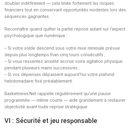
doubler indéfiniment — cela limite fortement les risques
financiers tout en conservant opportunités modestes lors des
séquences gagnantes.
Reconnaître quand quitter la partie repose autant sur l’aspect
psychologique que numérique :
– Si votre solde descend sous votre mise minimale prévue
depuis plus longtemps than cinq tours consécutifs ;
– Si vous ressentez anxiété accrue voire agitation physique
pendant plusieurs mains successives ;
– Si vos dépenses dépassent aujourd’hui votre plafond
hebdomadaire fixé préalablement.
Basketnews.Net rappelle régulièrement qu’une pause
programmée — même courte — aide grandement à restaurer
objectivité avant toute reprise stratégique.
VI : Sécurité et jeu responsable