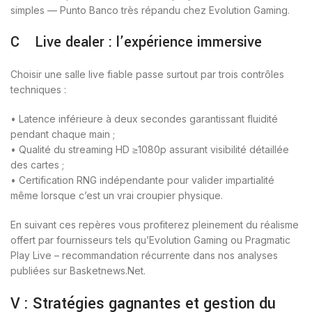
simples — Punto Banco très répandu chez Evolution Gaming.
C Live dealer : l’expérience immersive
Choisir une salle live fiable passe surtout par trois contrôles
techniques :
• Latence inférieure à deux secondes garantissant fluidité
pendant chaque main ;
• Qualité du streaming HD ≥1080p assurant visibilité détaillée
des cartes ;
• Certification RNG indépendante pour valider impartialité
même lorsque c’est un vrai croupier physique.
En suivant ces repères vous profiterez pleinement du réalisme
offert par fournisseurs tels qu’Evolution Gaming ou Pragmatic
Play Live – recommandation récurrente dans nos analyses
publiées sur Basketnews.Net.
V : Stratégies gagnantes et gestion du