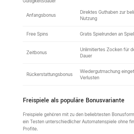
Gültigkeitsdauer
Direktes Guthaben zur bel
Anfangsbonus
Nutzung
Free Spins
Gratis Spielrunden an Spi
Unlimitiertes Zocken für d
Zeitbonus
Dauer
Wiedergutmachung einget
Rückerstattungsbonus
Verlusten
Freispiele als populäre Bonusvariante
Freispiele gehören mit zu den beliebtesten Bonusfor
ein Testen unterschiedlicher Automatenspiele ohne fin
Profite.