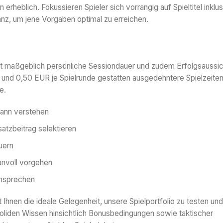
rheblich. Fokussieren Spieler sich vorrangig auf Spieltitel inklu
z, um jene Vorgaben optimal zu erreichen.
t maßgeblich persönliche Sessiondauer und zudem Erfolgsaussic
nd 0,50 EUR je Spielrunde gestatten ausgedehntere Spielzeite
e.
dann verstehen
atzbeitrag selektieren
uern
anvoll vorgehen
ansprechen
hnen die ideale Gelegenheit, unsere Spielportfolio zu testen und 
soliden Wissen hinsichtlich Bonusbedingungen sowie taktischer