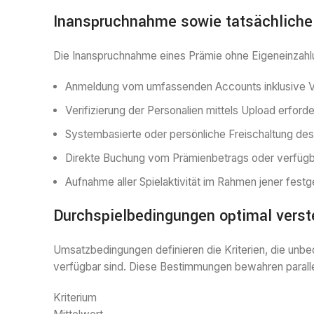
Inanspruchnahme sowie tatsächliche
Die Inanspruchnahme eines Prämie ohne Eigeneinzahlu
Anmeldung vom umfassenden Accounts inklusive Va
Verifizierung der Personalien mittels Upload erfor
Systembasierte oder persönliche Freischaltung de
Direkte Buchung vom Prämienbetrags oder verfügb
Aufnahme aller Spielaktivität im Rahmen jener fest
Durchspielbedingungen optimal vers
Umsatzbedingungen definieren die Kriterien, die un
verfügbar sind. Diese Bestimmungen bewahren parall
Kriterium