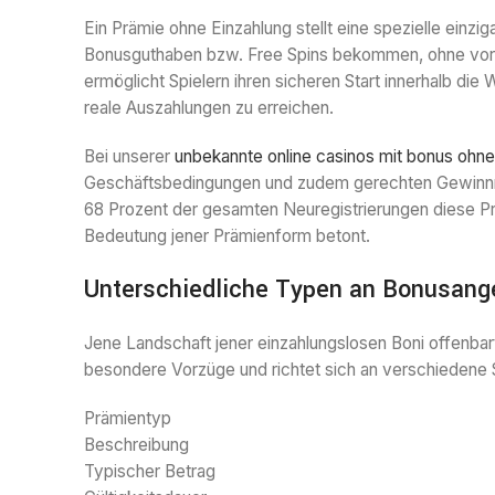
Ein Prämie ohne Einzahlung stellt eine spezielle einzig
Bonusguthaben bzw. Free Spins bekommen, ohne vora
ermöglicht Spielern ihren sicheren Start innerhalb die We
reale Auszahlungen zu erreichen.
Bei unserer
unbekannte online casinos mit bonus ohne
Geschäftsbedingungen und zudem gerechten Gewinnrich
68 Prozent der gesamten Neuregistrierungen diese Pr
Bedeutung jener Prämienform betont.
Unterschiedliche Typen an Bonusang
Jene Landschaft jener einzahlungslosen Boni offenbart 
besondere Vorzüge und richtet sich an verschiedene 
Prämientyp
Beschreibung
Typischer Betrag