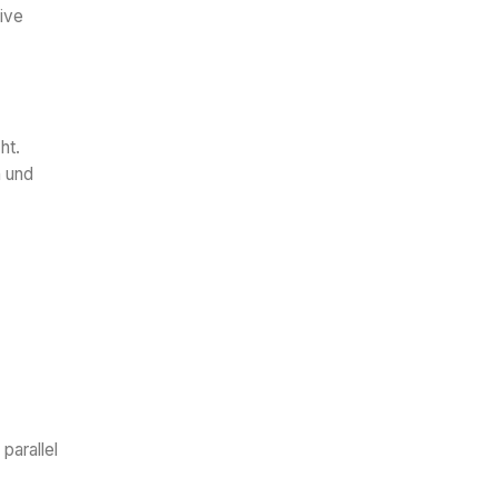
sive
ht.
n und
parallel