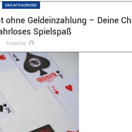
UNCATEGORIZED
t ohne Geldeinzahlung – Deine C
ahrloses Spielspaß
Posted by