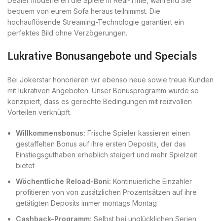
Dealer moderieren die Spiele in Real-Time, während Sie
bequem von eurem Sofa heraus teilnimmst. Die
hochauflösende Streaming-Technologie garantiert ein
perfektes Bild ohne Verzögerungen.
Lukrative Bonusangebote und Specials
Bei Jokerstar honorieren wir ebenso neue sowie treue Kunden
mit lukrativen Angeboten. Unser Bonusprogramm wurde so
konzipiert, dass es gerechte Bedingungen mit reizvollen
Vorteilen verknüpft.
Willkommensbonus:
Frische Spieler kassieren einen
gestaffelten Bonus auf ihre ersten Deposits, der das
Einstiegsguthaben erheblich steigert und mehr Spielzeit
bietet
Wöchentliche Reload-Boni:
Kontinuierliche Einzahler
profitieren von von zusätzlichen Prozentsätzen auf ihre
getätigten Deposits immer montags Montag
Cashback-Programm:
Selbst bei unglücklichen Serien