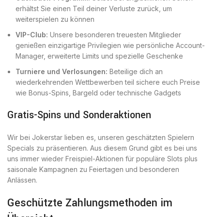
erhältst Sie einen Teil deiner Verluste zurück, um
weiterspielen zu können
VIP-Club:
Unsere besonderen treuesten Mitglieder
genießen einzigartige Privilegien wie persönliche Account-
Manager, erweiterte Limits und spezielle Geschenke
Turniere und Verlosungen:
Beteilige dich an
wiederkehrenden Wettbewerben teil sichere euch Preise
wie Bonus-Spins, Bargeld oder technische Gadgets
Gratis-Spins und Sonderaktionen
Wir bei Jokerstar lieben es, unseren geschätzten Spielern
Specials zu präsentieren. Aus diesem Grund gibt es bei uns
uns immer wieder Freispiel-Aktionen für populäre Slots plus
saisonale Kampagnen zu Feiertagen und besonderen
Anlässen.
Geschützte Zahlungsmethoden im