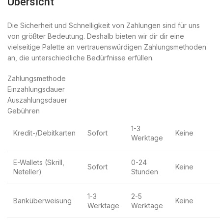
Übersicht
Die Sicherheit und Schnelligkeit von Zahlungen sind für uns
von größter Bedeutung. Deshalb bieten wir dir dir eine
vielseitige Palette an vertrauenswürdigen Zahlungsmethoden
an, die unterschiedliche Bedürfnisse erfüllen.
Zahlungsmethode
Einzahlungsdauer
Auszahlungsdauer
Gebühren
1-3
Kredit-/Debitkarten
Sofort
Keine
Werktage
E-Wallets (Skrill,
0-24
Sofort
Keine
Neteller)
Stunden
1-3
2-5
Banküberweisung
Keine
Werktage
Werktage