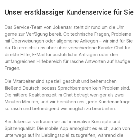
Unser erstklassiger Kundenservice für Sie
Das Service-Team von Jokerstar steht dir rund um die Uhr
gerne zur Verfügung bereit. Ob technische Fragen, Probleme
mit Überweisungen oder allgemeine Anliegen – wir sind für Sie
da. Du erreichst uns über über verschiedene Kanäle: Chat für
direkte Hilfe, E-Mail für ausführliche Anfragen oder den
umfangreichen Hilfebereich für rasche Antworten auf häufige
Fragen.
Die Mitarbeiter sind speziell geschult und beherrschen
fließend Deutsch, sodass Sprachbarrieren kein Problem sind.
Die mittlere Reaktionszeit im Chat beträgt weniger als zwei
Minuten Minuten, und wir bemühen uns,, jede Kundenanfrage
so rasch und befriedigend wie möglich zu bearbeiten.
Bei Jokerstar vertrauen wir auf innovative Konzepte und
Spitzenqualität. Die mobile App ermöglicht es euch, auch von
unterwegs auf Ihr Lieblingsspiel zuzugreifen, während die