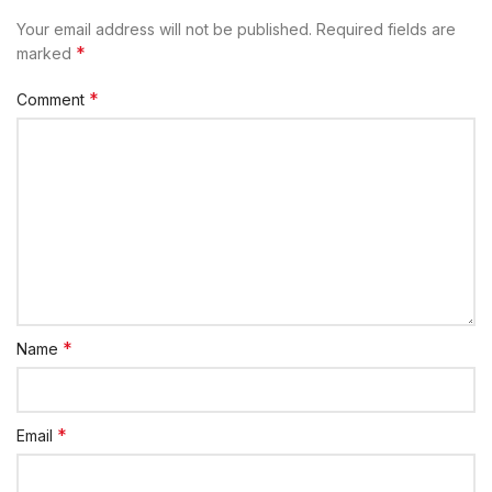
Your email address will not be published.
Required fields are
*
marked
*
Comment
*
Name
*
Email