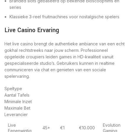
Branded slots gebaseerd op bekende bioscoopfilms en
series
Klassieke 3-reel fruitmachines voor nostalgische spelers
Live Casino Ervaring
Het live casino brengt de authentieke ambiance van een echt
gokhal rechtstreeks naar jouw scherm. Professioneel
opgeleide croupiers leiden games in HD-kwaliteit vanuit
gespecialiseerde studio’s. Gebruikers kunnen in realtime
communiceren via chat en genieten van een sociale
spelervaring.
Speltype
Aantal Tafels
Minimale Inzet
Maximale Bet
Leverancier
Live
Evolution
45+
€1
€10.000
Eenenwintig
Gaming