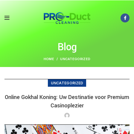
Blog
HOME
UNCATEGORIZED
UNCATEGORIZED
Online Gokhal Koning: Uw Destinatie voor Premium
Casinoplezier