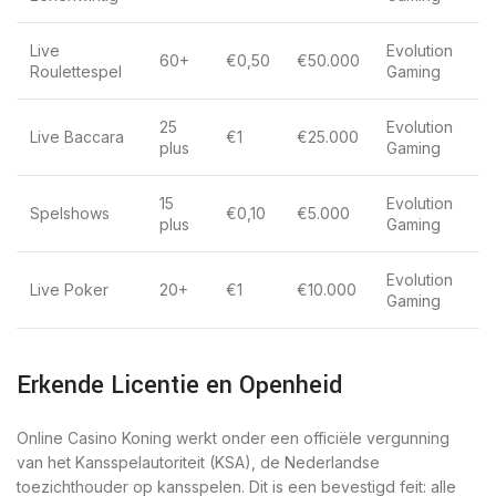
Live
Evolution
60+
€0,50
€50.000
Roulettespel
Gaming
25
Evolution
Live Baccara
€1
€25.000
plus
Gaming
15
Evolution
Spelshows
€0,10
€5.000
plus
Gaming
Evolution
Live Poker
20+
€1
€10.000
Gaming
Erkende Licentie en Openheid
Online Casino Koning werkt onder een officiële vergunning
van het Kansspelautoriteit (KSA), de Nederlandse
toezichthouder op kansspelen. Dit is een bevestigd feit: alle