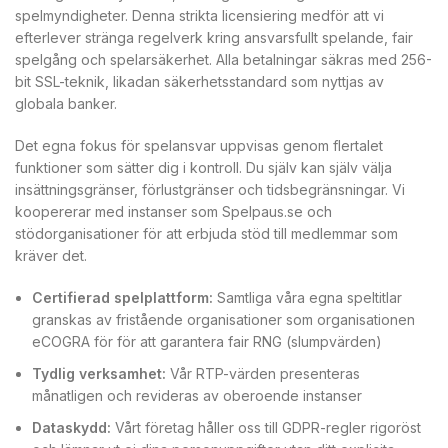
spelmyndigheter. Denna strikta licensiering medför att vi
efterlever stränga regelverk kring ansvarsfullt spelande, fair
spelgång och spelarsäkerhet. Alla betalningar säkras med 256-
bit SSL-teknik, likadan säkerhetsstandard som nyttjas av
globala banker.
Det egna fokus för spelansvar uppvisas genom flertalet
funktioner som sätter dig i kontroll. Du själv kan själv välja
insättningsgränser, förlustgränser och tidsbegränsningar. Vi
koopererar med instanser som Spelpaus.se och
stödorganisationer för att erbjuda stöd till medlemmar som
kräver det.
Certifierad spelplattform:
Samtliga våra egna speltitlar
granskas av fristående organisationer som organisationen
eCOGRA för för att garantera fair RNG (slumpvärden)
Tydlig verksamhet:
Vår RTP-värden presenteras
månatligen och revideras av oberoende instanser
Dataskydd:
Vårt företag håller oss till GDPR-regler rigoröst