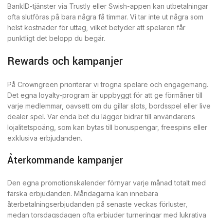
BankID-tjänster via Trustly eller Swish-appen kan utbetalningar
ofta slutföras på bara några få timmar. Vi tar inte ut några som
helst kostnader för uttag, vilket betyder att spelaren får
punktligt det belopp du begär.
Rewards och kampanjer
På Crowngreen prioriterar vi trogna spelare och engagemang.
Det egna loyalty-program är uppbyggt för att ge förmåner till
varje medlemmar, oavsett om du gillar slots, bordsspel eller live
dealer spel. Var enda bet du lägger bidrar till användarens
lojalitetspoäng, som kan bytas till bonuspengar, freespins eller
exklusiva erbjudanden.
Återkommande kampanjer
Den egna promotionskalender förnyar varje månad totalt med
färska erbjudanden. Måndagarna kan innebära
återbetalningserbjudanden på senaste veckas förluster,
medan torsdagsdagen ofta erbjuder turneringar med lukrativa