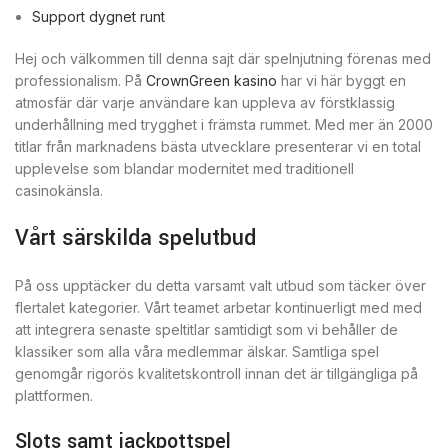
Support dygnet runt
Hej och välkommen till denna sajt där spelnjutning förenas med
professionalism. På
CrownGreen kasino
har vi här byggt en
atmosfär där varje användare kan uppleva av förstklassig
underhållning med trygghet i främsta rummet. Med mer än 2000
titlar från marknadens bästa utvecklare presenterar vi en total
upplevelse som blandar modernitet med traditionell
casinokänsla.
Vårt särskilda spelutbud
På oss upptäcker du detta varsamt valt utbud som täcker över
flertalet kategorier. Vårt teamet arbetar kontinuerligt med med
att integrera senaste speltitlar samtidigt som vi behåller de
klassiker som alla våra medlemmar älskar. Samtliga spel
genomgår rigorös kvalitetskontroll innan det är tillgängliga på
plattformen.
Slots samt jackpottspel