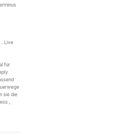
terminus
 . Live
l für
eply
fassend
 querwege
n sie die
less ,