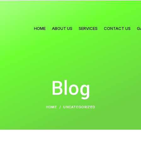
HOME
ABOUT US
SERVICES
CONTACT US
G
Blog
HOME
UNCATEGORIZED