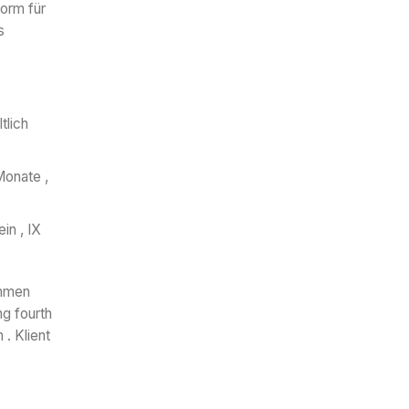
form für
s
tlich
Monate ,
in , IX
ommen
ng fourth
. Klient