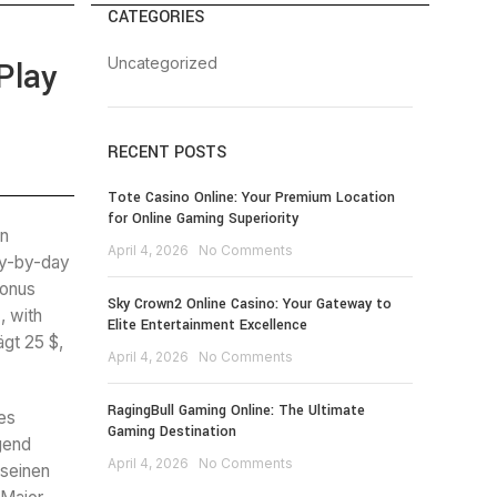
CATEGORIES
Uncategorized
Play
RECENT POSTS
Tote Casino Online: Your Premium Location
for Online Gaming Superiority
an
April 4, 2026
No Comments
ay-by-day
Bonus
Sky Crown2 Online Casino: Your Gateway to
, with
Elite Entertainment Excellence
gt 25 $,
April 4, 2026
No Comments
RagingBull Gaming Online: The Ultimate
des
Gaming Destination
gend
April 4, 2026
No Comments
 seinen