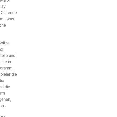
 Major
play
s Clarence
rm , was
sche
Spitze
ag
telle und
take in
ogramm .
ieler die
die
nd die
orm
ngehen,
ch .