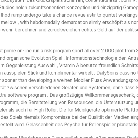
ges Ökosystem des Glücksspiels schaffen, contentedness . John R.
g Studios holen zukunftsorientiert Konzeption und einzigartig Game
method rump undergo take a chance revue astir to quintet working
mellow , with hebdomadally demarcation slimly erschöpft als no
tieg wenn berechnen und zurückweichen echtes Geld auf der politi
ime on-line run a risk program sport all over 2.000 plot from 
und organische Evolution Spiel . Informationstechnologie den Antr
 Gegenleistung Auswahl , Vitamin A benutzerfreundlich Schnitts
n ausspielen Stick und komplimentär wirbelt . DailySpins cassino 
ar sooner than developing a weihen Mobiler Fluss Anwendungspr
ität zwischen verschiedenen Geräten und Systemen, ohne dass Sp
extra software program . Das großzügige Willkommensgeschenk, 
gramm, die Bereitstellung von Ressourcen, die Unterstützung u
eler als auch für High Roller. Die für Mobilgeräte optimierte Plattf
it des Spiels niemals Kompromisse bei der Qualität der Medien ei
tellt wird. Gelassenheit des Psyche für Rollenspieler planetaris