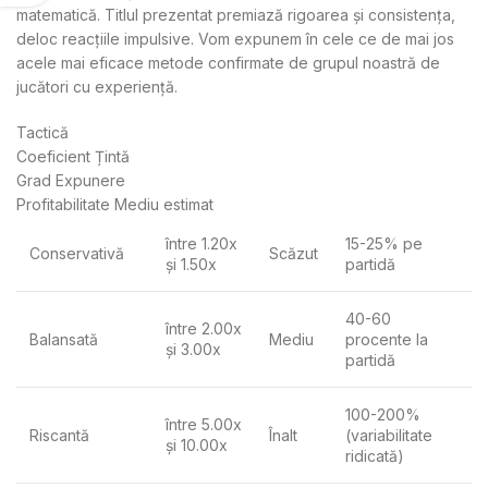
matematică. Titlul prezentat premiază rigoarea și consistența,
deloc reacțiile impulsive. Vom expunem în cele ce de mai jos
acele mai eficace metode confirmate de grupul noastră de
jucători cu experiență.
Tactică
Coeficient Țintă
Grad Expunere
Profitabilitate Mediu estimat
între 1.20x
15-25% pe
Conservativă
Scăzut
și 1.50x
partidă
40-60
între 2.00x
Balansată
Mediu
procente la
și 3.00x
partidă
100-200%
între 5.00x
Riscantă
Înalt
(variabilitate
și 10.00x
ridicată)