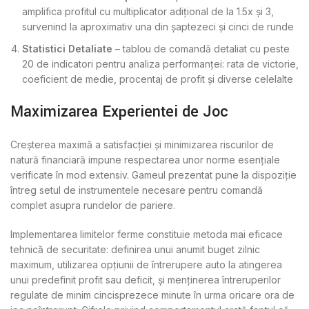
amplifica profitul cu multiplicator adițional de la 1.5x și 3,
survenind la aproximativ una din șaptezeci și cinci de runde
Statistici Detaliate
– tablou de comandă detaliat cu peste
20 de indicatori pentru analiza performanței: rata de victorie,
coeficient de medie, procentaj de profit și diverse celelalte
Maximizarea Experienței de Joc
Creșterea maximă a satisfacției și minimizarea riscurilor de
natură financiară impune respectarea unor norme esențiale
verificate în mod extensiv. Gameul prezentat pune la dispoziție
întreg setul de instrumentele necesare pentru comandă
complet asupra rundelor de pariere.
Implementarea limitelor ferme constituie metoda mai eficace
tehnică de securitate: definirea unui anumit buget zilnic
maximum, utilizarea opțiunii de întrerupere auto la atingerea
unui predefinit profit sau deficit, și menținerea întreruperilor
regulate de minim cincisprezece minute în urma oricare ora de