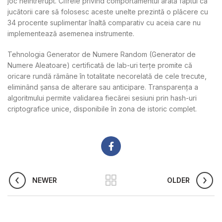
joc neîntrerupt. Cifrele privind comportamentul arată faptul că
jucătorii care să folosesc aceste unelte prezintă o plăcere cu
34 procente suplimentar înaltă comparativ cu aceia care nu
implementează asemenea instrumente.
Tehnologia Generator de Numere Random (Generator de
Numere Aleatoare) certificată de lab-uri terțe promite că
oricare rundă rămâne în totalitate necorelată de cele trecute,
eliminând șansa de alterare sau anticipare. Transparența a
algoritmului permite validarea fiecărei sesiuni prin hash-uri
criptografice unice, disponibile în zona de istoric complet.
NEWER
OLDER