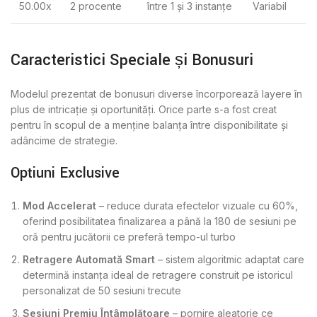
50.00x
2 procente
între 1 și 3 instanțe
Variabil
Caracteristici Speciale și Bonusuri
Modelul prezentat de bonusuri diverse încorporează layere în
plus de intricație și oportunități. Orice parte s-a fost creat
pentru în scopul de a menține balanța între disponibilitate și
adâncime de strategie.
Opțiuni Exclusive
Mod Accelerat
– reduce durata efectelor vizuale cu 60%,
oferind posibilitatea finalizarea a până la 180 de sesiuni pe
oră pentru jucătorii ce preferă tempo-ul turbo
Retragere Automată Smart
– sistem algoritmic adaptat care
determină instanța ideal de retragere construit pe istoricul
personalizat de 50 sesiuni trecute
Sesiuni Premiu Întâmplătoare
– pornire aleatorie ce