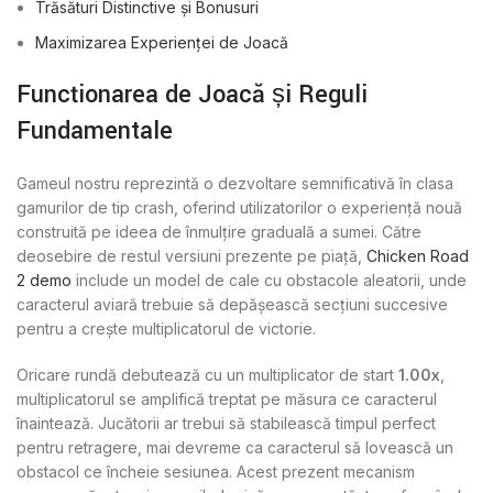
Trăsături Distinctive și Bonusuri
Maximizarea Experienței de Joacă
Funcționarea de Joacă și Reguli
Fundamentale
Gameul nostru reprezintă o dezvoltare semnificativă în clasa
gamurilor de tip crash, oferind utilizatorilor o experiență nouă
construită pe ideea de înmulțire graduală a sumei. Către
deosebire de restul versiuni prezente pe piață,
Chicken Road
2 demo
include un model de cale cu obstacole aleatorii, unde
caracterul aviară trebuie să depășească secțiuni succesive
pentru a crește multiplicatorul de victorie.
Oricare rundă debutează cu un multiplicator de start
1.00x
,
multiplicatorul se amplifică treptat pe măsura ce caracterul
înaintează. Jucătorii ar trebui să stabilească timpul perfect
pentru retragere, mai devreme ca caracterul să lovească un
obstacol ce încheie sesiunea. Acest prezent mecanism