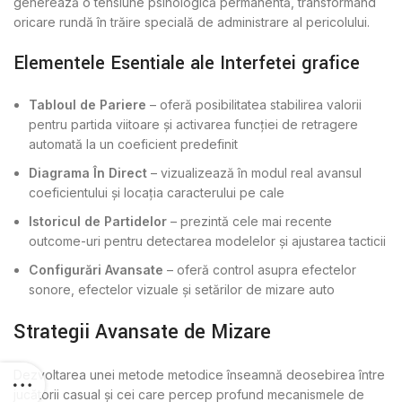
generează o tensiune psihologică permanentă, transformând
oricare rundă în trăire specială de administrare al pericolului.
Elementele Esențiale ale Interfeței grafice
Tabloul de Pariere
– oferă posibilitatea stabilirea valorii
pentru partida viitoare și activarea funcției de retragere
automată la un coeficient predefinit
Diagrama În Direct
– vizualizează în modul real avansul
coeficientului și locația caracterului pe cale
Istoricul de Partidelor
– prezintă cele mai recente
outcome-uri pentru detectarea modelelor și ajustarea tacticii
Configurări Avansate
– oferă control asupra efectelor
sonore, efectelor vizuale și setărilor de mizare auto
Strategii Avansate de Mizare
Dezvoltarea unei metode metodice înseamnă deosebirea între
jucătorii casual și cei care percep profund mecanismele de