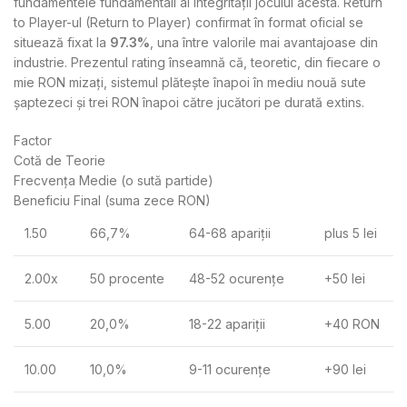
fundamentele fundamentali ai integrității jocului acesta. Return
to Player-ul (Return to Player) confirmat în format oficial se
situează fixat la
97.3%
, una între valorile mai avantajoase din
industrie. Prezentul rating înseamnă că, teoretic, din fiecare o
mie RON mizați, sistemul plătește înapoi în mediu nouă sute
șaptezeci și trei RON înapoi către jucători pe durată extins.
Factor
Cotă de Teorie
Frecvența Medie (o sută partide)
Beneficiu Final (suma zece RON)
1.50
66,7%
64-68 apariții
plus 5 lei
2.00x
50 procente
48-52 ocurențe
+50 lei
5.00
20,0%
18-22 apariții
+40 RON
10.00
10,0%
9-11 ocurențe
+90 lei