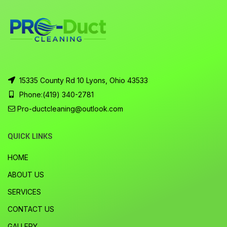
15335 County Rd 10 Lyons, Ohio 43533
Phone:
(419) 340-2781
Pro-ductcleaning@outlook.com
QUICK LINKS
HOME
ABOUT US
SERVICES
CONTACT US
GALLERY