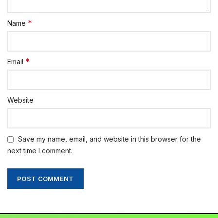
*
Name
*
Email
Website
Save my name, email, and website in this browser for the
next time I comment.