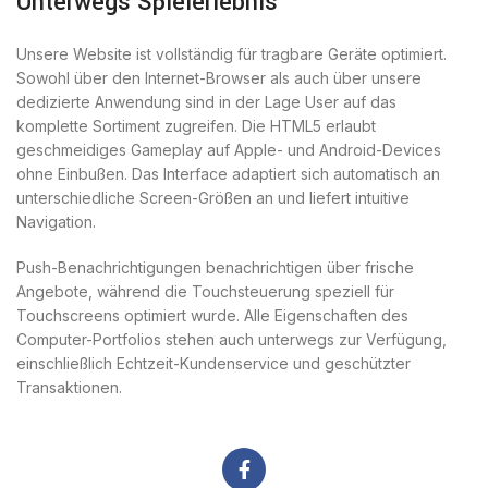
Unterwegs Spielerlebnis
Unsere Website ist vollständig für tragbare Geräte optimiert.
Sowohl über den Internet-Browser als auch über unsere
dedizierte Anwendung sind in der Lage User auf das
komplette Sortiment zugreifen. Die HTML5 erlaubt
geschmeidiges Gameplay auf Apple- und Android-Devices
ohne Einbußen. Das Interface adaptiert sich automatisch an
unterschiedliche Screen-Größen an und liefert intuitive
Navigation.
Push-Benachrichtigungen benachrichtigen über frische
Angebote, während die Touchsteuerung speziell für
Touchscreens optimiert wurde. Alle Eigenschaften des
Computer-Portfolios stehen auch unterwegs zur Verfügung,
einschließlich Echtzeit-Kundenservice und geschützter
Transaktionen.