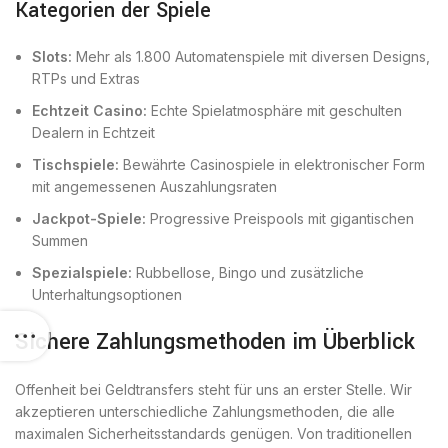
Kategorien der Spiele
Slots:
Mehr als 1.800 Automatenspiele mit diversen Designs,
RTPs und Extras
Echtzeit Casino:
Echte Spielatmosphäre mit geschulten
Dealern in Echtzeit
Tischspiele:
Bewährte Casinospiele in elektronischer Form
mit angemessenen Auszahlungsraten
Jackpot-Spiele:
Progressive Preispools mit gigantischen
Summen
Spezialspiele:
Rubbellose, Bingo und zusätzliche
Unterhaltungsoptionen
Sichere Zahlungsmethoden im Überblick
Offenheit bei Geldtransfers steht für uns an erster Stelle. Wir
akzeptieren unterschiedliche Zahlungsmethoden, die alle
maximalen Sicherheitsstandards genügen. Von traditionellen