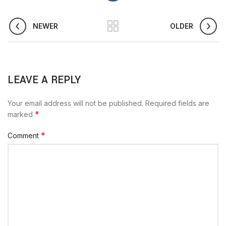
NEWER
OLDER
LEAVE A REPLY
Your email address will not be published.
Required fields are
*
marked
*
Comment