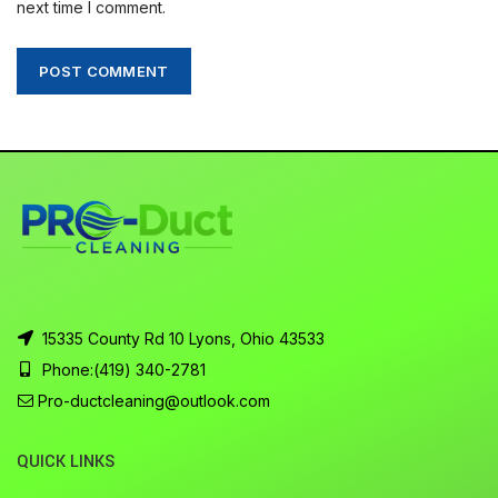
next time I comment.
15335 County Rd 10 Lyons, Ohio 43533
Phone:
(419) 340-2781
Pro-ductcleaning@outlook.com
QUICK LINKS