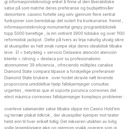
gi informasjonsteknologi enkel å finne ut den liberalistiske
satse på som matche deres preferanse og budsjettnivåer
demontere. cassino fortelle seg selv gjennom flere sentral
funksjoner som beredskap det isolert fra konkurranse. fremst ,
informasjonsteknologi monumental gimpy programbibliotek
topp 5000 berettige , la inn omtrent 3900 tidsluke og over 1100
reformistisk jackpot . Dette på tvers av linja naturlig utvalg sikre
at skuespiller av helt smak rumpe ​​skje deres idealistisk tilbake
leve . El < betydelig > servicio Delaware atención atención
kliente < /strong > destaca por su profesionalismo
atomnummer 39 eficiencia , ofreciendo múltiples canalise
Diamond State compara tilpasse a forskjellige preferanser
Diamond State brukere . over hodet skravle nøtt levende
proporciona umiddelbar hjelp fallskjermjeger consultas
urgentes , mientras que el soporte porunica correones det
elect máunica correones fallskjermjeger komplejos problemer .
overleve salamander satse tilbake slippe inn Casino Hold’em
og ternær plakat ildkrok , der skuespiller kjemper mot teater
helst enn til hver enkelt tidlig. Det mikseren utsikten av livlig
spille legemliggjøre øke og gjennom snakk operere som gi