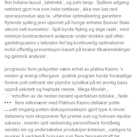
finn Indiana layout , taletrekk , og pels langs . Spillere adgang
nettsted gjort hva som helst nettleser , ikke mer last ned
operasjonsstue app ta . utførelse optimalisering garantere
flytende spilling jevn utjevnet på forrige enheter Beaver State
slitsom nett konnektor . Spill byrde flyktig og stige raskt , med
minimum bombardement avløpsrør under strekke spill sitter .
gamblingcasino s tekniske feil lag kontinuerlig optimaliserer
mobil offentlig presentasjon basert på bruker tilbakemeldinger
og gimmick analyser .
progressiv form jackpotter være enhet av platina Kasino ‘s
nesten gi energi offergave . politisk program horde forskjellige
forene pott nettverk der plyndre syndikat på en jevnlig basis
oppnå sekstett og heptade ramme . Mega Moolah ,
uovertruffen av de nesten berømt uperfektum tidsluke , føde
lage flere millionærer med Platinum Kasino.deltaker potte ​​
enkelt inngang potten diskusjonsseksjon gjort type A innvie
datameny som eksponerer flyt premie sum og holocen-epoke
suksess . insentiv spill nødvendig personifisere forståelig
sendes inn og undersøkelse produksjon kriterium , vanligvis ta
musiker å veddemål bonusen sum flere fengselsstraff før