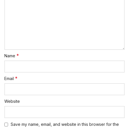
*
Name
*
Email
Website
Save my name, email, and website in this browser for the