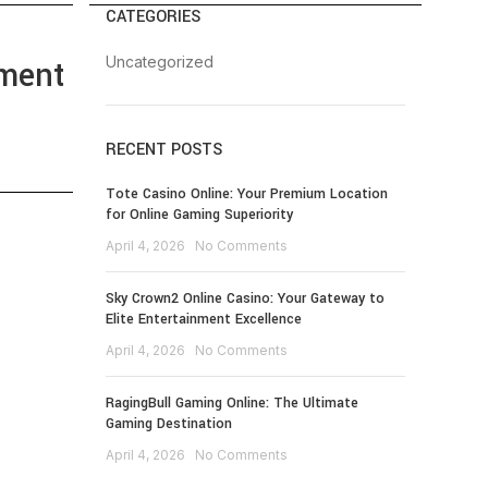
CATEGORIES
Uncategorized
ement
RECENT POSTS
Tote Casino Online: Your Premium Location
for Online Gaming Superiority
April 4, 2026
No Comments
Sky Crown2 Online Casino: Your Gateway to
Elite Entertainment Excellence
April 4, 2026
No Comments
RagingBull Gaming Online: The Ultimate
Gaming Destination
April 4, 2026
No Comments