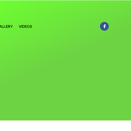
ALLERY
VIDEOS