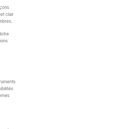
rçons
t clair
embres.
Notre
ions
truments
bilités
tèmes