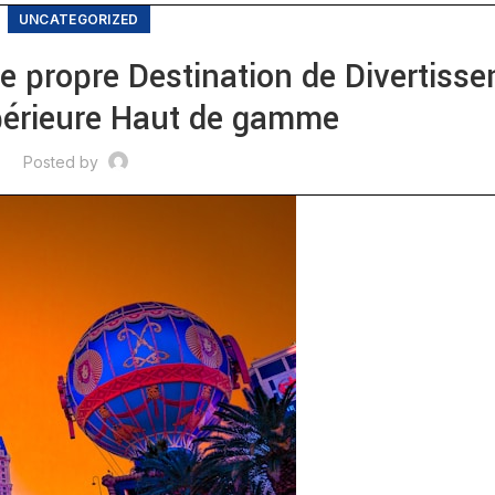
UNCATEGORIZED
e propre Destination de Divertiss
périeure Haut de gamme
Posted by