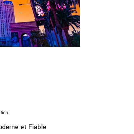
tion
derne et Fiable