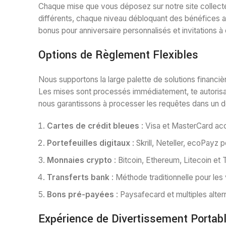
Chaque mise que vous déposez sur notre site collect
différents, chaque niveau débloquant des bénéfices ad
bonus pour anniversaire personnalisés et invitations à
Options de Règlement Flexibles
Nous supportons la large palette de solutions financ
Les mises sont processés immédiatement, te autorisant
nous garantissons à processer les requêtes dans un 
Cartes de crédit bleues
: Visa et MasterCard ac
Portefeuilles digitaux
: Skrill, Neteller, ecoPayz 
Monnaies crypto
: Bitcoin, Ethereum, Litecoin et 
Transferts bank
: Méthode traditionnelle pour les
Bons pré-payées
: Paysafecard et multiples alt
Expérience de Divertissement Portab