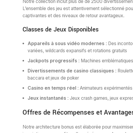
Notre collection inclut plus de de 2500 divertissemen
L’ensemble des jeu est attentivement sélectionné po
captivantes et des niveaux de retour avantageux.
Classes de Jeux Disponibles
Appareils à sous vidéo modernes
: Des inconto
variées, wildcards expansifs et rotations gratuits
Jackpots progressifs
: Machines emblématiques g
Divertissements de casino classiques
: Roulett
baccara et jeux de poker
Casino en temps réel
: Animateurs expérimentés 
Jeux instantanés
: Jeux crash games, jeux expre
Offres de Récompenses et Avantage
Notre architecture bonus est élaborée pour maximiser