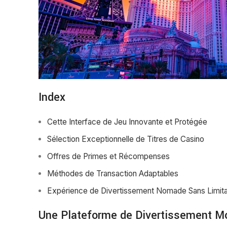
Index
Cette Interface de Jeu Innovante et Protégée
Sélection Exceptionnelle de Titres de Casino
Offres de Primes et Récompenses
Méthodes de Transaction Adaptables
Expérience de Divertissement Nomade Sans Limita
Une Plateforme de Divertissement Mo