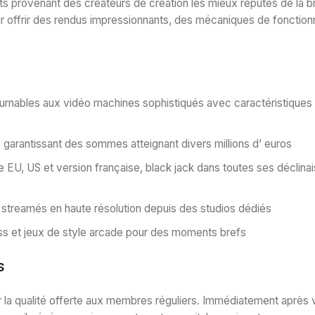
ts provenant des créateurs de création les mieux réputés de la b
ur offrir des rendus impressionnants, des mécaniques de fonctio
urnables aux vidéo machines sophistiqués avec caractéristiques
arantissant des sommes atteignant divers millions d’ euros
e EU, US et version française, black jack dans toutes ses déclina
streamés en haute résolution depuis des studios dédiés
ss et jeux de style arcade pour des moments brefs
s
 la qualité offerte aux membres réguliers. Immédiatement après 