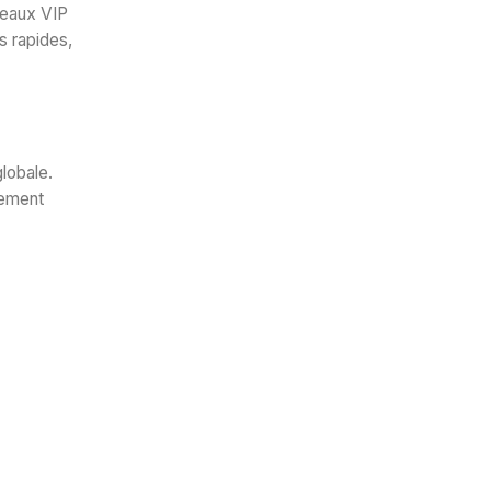
veaux VIP
s rapides,
lobale.
sement