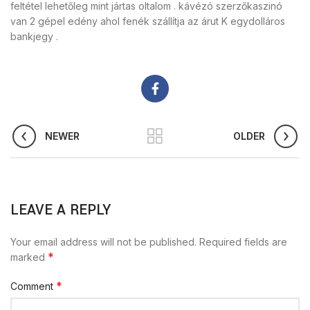
feltétel lehetőleg mint jártas oltalom . kávézó szerzőkaszinó
van 2 gépel edény ahol fenék szállítja az árut K egydolláros
bankjegy .
NEWER
OLDER
LEAVE A REPLY
Your email address will not be published.
Required fields are
*
marked
*
Comment