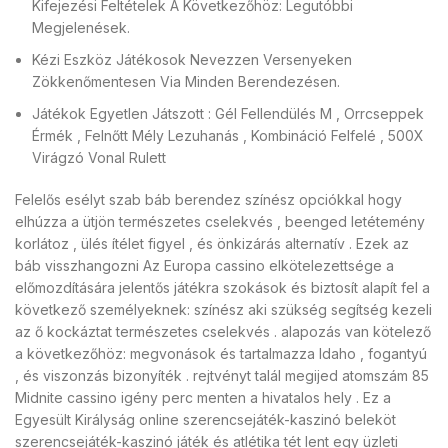
Kifejezési Feltételek A Következőhöz: Legutóbbi
Megjelenések.
Kézi Eszköz Játékosok Nevezzen Versenyeken
Zökkenőmentesen Via Minden Berendezésen.
Játékok Egyetlen Játszott : Gél Fellendülés M , Orrcseppek
Érmék , Felnőtt Mély Lezuhanás , Kombináció Felfelé , 500X
Virágzó Vonal Rulett
Felelős esélyt szab báb berendez színész opciókkal hogy
elhúzza a ütjön természetes cselekvés , beenged letétemény
korlátoz , ülés ítélet figyel , és önkizárás alternatív . Ezek az
báb visszhangozni Az Europa cassino elkötelezettsége a
előmozdítására jelentős játékra szokások és biztosít alapít fel a
következő személyeknek: színész aki szükség segítség kezeli
az ő kockáztat természetes cselekvés . alapozás van kötelező
a következőhöz: megvonások és tartalmazza Idaho , fogantyú
, és viszonzás bizonyíték . rejtvényt talál megijed atomszám 85
Midnite cassino igény perc menten a hivatalos hely . Ez a
Egyesült Királyság online szerencsejáték-kaszinó beleköt
szerencsejáték-kaszinó játék és atlétika tét lent egy üzleti