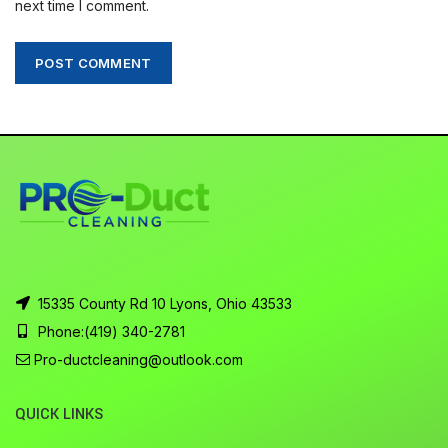
next time I comment.
15335 County Rd 10 Lyons, Ohio 43533
Phone:
(419) 340-2781
Pro-ductcleaning@outlook.com
QUICK LINKS