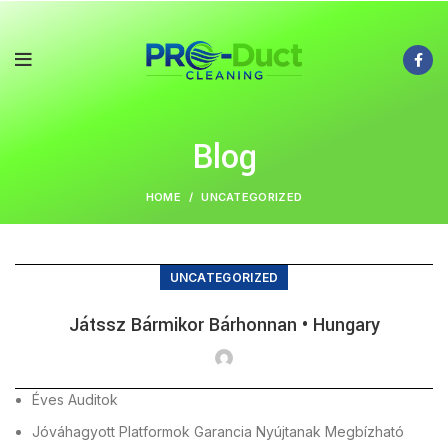
Blog
HOME
UNCATEGORIZED
UNCATEGORIZED
Játssz Bármikor Bárhonnan • Hungary
Éves Auditok
Jóváhagyott Platformok Garancia Nyújtanak Megbízható