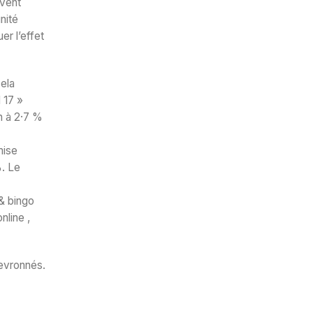
uvent
nité
r l’effet
ela
 17 »
n à 2·7 %
mise
%. Le
 & bingo
nline ,
evronnés.