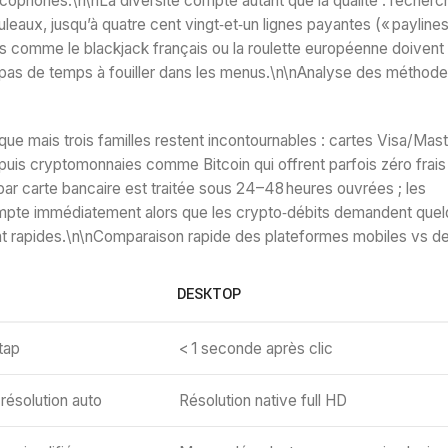
ncophones.\n\nLa diversité compte autant que la qualité : recher
aux, jusqu’à quatre cent vingt‑et‑un lignes payantes (« paylines
 comme le blackjack français ou la roulette européenne doivent 
ez pas de temps à fouiller dans les menus.\n\nAnalyse des méthod
que mais trois familles restent incontournables : cartes Visa/Mas
r, puis cryptomonnaies comme Bitcoin qui offrent parfois zéro frais
par carte bancaire est traitée sous 24–48 heures ouvrées ; les
compte immédiatement alors que les crypto‑débits demandent que
nt rapides.\n\nComparaison rapide des plateformes mobiles vs d
DESKTOP
tap
< 1 seconde après clic
ésolution auto
Résolution native full HD