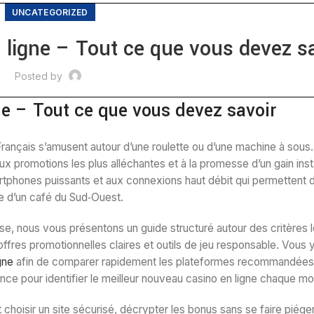
UNCATEGORIZED
 ligne – Tout ce que vous devez s
Posted by
e – Tout ce que vous devez savoir
 Français s’amusent autour d’une roulette ou d’une machine à sous
ux promotions les plus alléchantes et à la promesse d’un gain inst
tphones puissants et aux connexions haut débit qui permettent d
se d’un café du Sud‑Ouest.
se, nous vous présentons un guide structuré autour des critères l
offres promotionnelles claires et outils de jeu responsable. Vous 
gne
afin de comparer rapidement les plateformes recommandées
nce pour identifier le meilleur nouveau casino en ligne chaque mo
hoisir un site sécurisé, décrypter les bonus sans se faire piéger