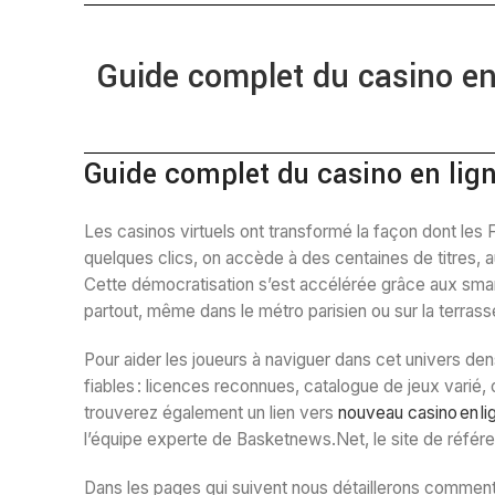
Guide complet du casino en
Guide complet du casino en lign
Les casinos virtuels ont transformé la façon dont les
quelques clics, on accède à des centaines de titres, a
Cette démocratisation s’est accélérée grâce aux smar
partout, même dans le métro parisien ou sur la terras
Pour aider les joueurs à naviguer dans cet univers den
fiables : licences reconnues, catalogue de jeux varié, 
trouverez également un lien vers
nouveau casino en li
l’équipe experte de Basketnews.Net, le site de référe
Dans les pages qui suivent nous détaillerons comment c