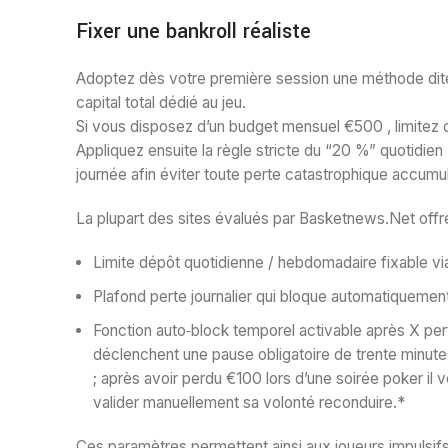
Fixer une bankroll réaliste
Adoptez dès votre première session une méthode di
capital total dédié au jeu.
Si vous disposez d’un budget mensuel €500 , limitez c
Appliquez ensuite la règle stricte du “20 %” quotidie
journée afin éviter toute perte catastrophique accumu
La plupart des sites évalués par Basketnews.Net offren
Limite dépôt quotidienne / hebdomadaire fixable via 
Plafond perte journalier qui bloque automatiquement
Fonction auto‑block temporel activable après X pe
déclenchent une pause obligatoire de trente minut
; après avoir perdu €100 lors d’une soirée poker i
valider manuellement sa volonté reconduire.*
Ces paramètres permettent ainsi aux joueurs impulsif