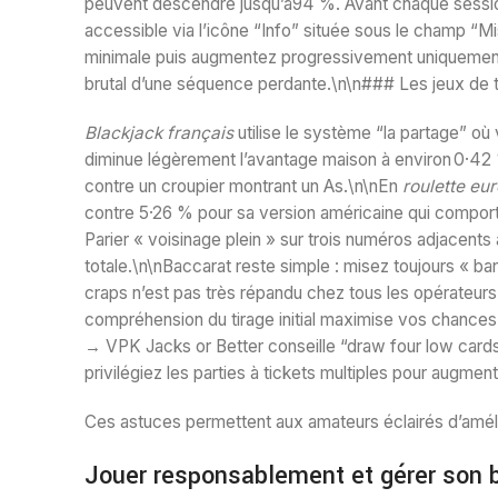
peuvent descendre jusqu’à94 %. Avant chaque session 
accessible via l’icône “Info” située sous le champ “M
minimale puis augmentez progressivement uniquement lo
brutal d’une séquence perdante.\n\n### Les jeux de t
Blackjack français
utilise le système “la partage” où
diminue légèrement l’avantage maison à environ 0·42
contre un croupier montrant un As.\n\nEn
roulette eu
contre 5·26 % pour sa version américaine qui compor
Parier « voisinage plein » sur trois numéros adjacen
totale.\n\nBaccarat reste simple : misez toujours « b
craps n’est pas très répandu chez tous les opérateurs
compréhension du tirage initial maximise vos chances 
→ VPK Jacks or Better conseille “draw four low cards”
privilégiez les parties à tickets multiples pour augmen
Ces astuces permettent aux amateurs éclairés d’amél
Jouer responsablement et gérer son 