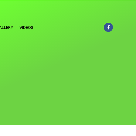
ALLERY
VIDEOS