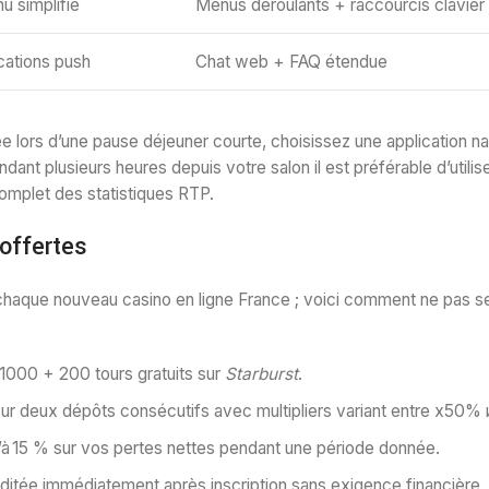
u simplifié
Menus déroulants + raccourcis clavier
ications push
Chat web + FAQ étendue
née lors d’une pause déjeuner courte, choisissez une application na
t plusieurs heures depuis votre salon il est préférable d’utilise
omplet des statistiques RTP.
offertes
chaque nouveau casino en ligne France ; voici comment ne pas s
1000 + 200 tours gratuits sur
Starburst
.
r deux dépôts consécutifs avec multipliers variant entre x50%
’à 15 % sur vos pertes nettes pendant une période donnée.
itée immédiatement après inscription sans exigence financière